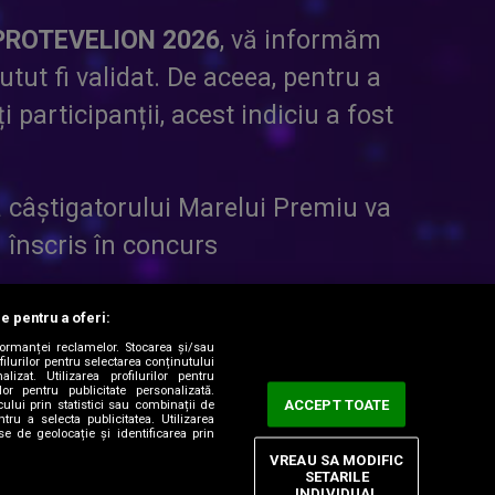
PROTEVELION 2026
, vă informăm
utut fi validat. De aceea, pentru a
participanții, acest indiciu a fost
câștigatorului Marelui Premiu va
au înscris în concurs
.
le pentru a oferi:
formanței reclamelor. Stocarea și/sau
n cele 6 indicii vor fi luați în
filurilor pentru selectarea conținutului
lizat. Utilizarea profilurilor pentru
 10.000 de euro.
ilor pentru publicitate personalizată.
ACCEPT TOATE
ului prin statistici sau combinații de
tru a selecta publicitatea. Utilizarea
se de geolocație și identificarea prin
at concursului!
VREAU SA MODIFIC
SETARILE
INDIVIDUAL