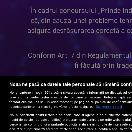
În cadrul concursului „Prinde ind
că, din cauza unei probleme tehni
asigura desfășurarea corectă a con
Conform Art. 7 din Regulamentul
fi făcută prin trage
Nouă ne pasă ca datele tale personale să rămână confi
Noi și partenerii noștri
201
stocăm și/sau accesăm informații pe dispozitivul dvs.
Astfel că, toți participanții c
cookie unici pentru prelucrarea datelor cu caracter personal. Puteți accepta sau
făcând clic mai jos sau în orice moment, pe pagina cu politica de confidențialita
considerare pen
raportate partenerilor noștri și nu vă vor afecta navigarea.
Mai multe detalii
Noi si partenerii nostri (retelele de socializare si agentiile de publicitate parten
Vă mulțumim pe
nostri de servicii de date analitice) prelucram date pentru a permite website-ului
personaliza continutul si anunturile publicitare afisate in functie de interesele si
a va oferi functionalitati aferente retelelor de socializare si pentru a analiza trafic