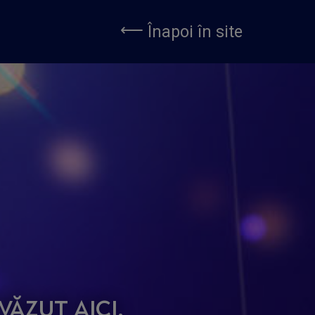
⟵
Înapoi în site
i văzut
aici
.