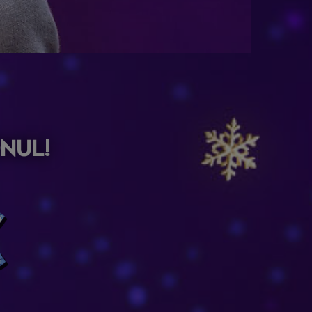
onul!