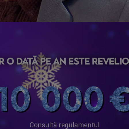
 o dată pe an este reveli
Consultă regulamentul