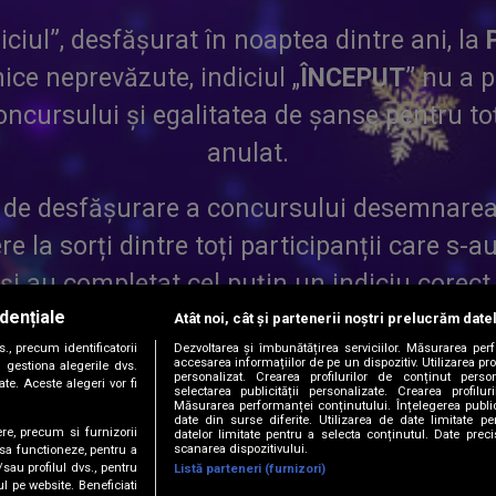
iciul”, desfășurat în noaptea dintre ani, la
ce neprevăzute, indiciul „
ÎNCEPUT
” nu a p
cursului și egalitatea de șanse pentru toți 
anulat.
 de desfășurare a concursului desemnarea 
re la sorți dintre toți participanții care s-
și au completat cel puțin un indiciu corect
dențiale
Atât noi, cât și partenerii noștri prelucrăm date
, precum identificatorii
Dezvoltarea și îmbunătățirea serviciilor. Măsurarea per
are au transmis corect cel puțin un indiciu di
accesarea informațiilor de pe un dispozitiv. Utilizarea pro
 gestiona alegerile dvs.
personalizat. Crearea profilurilor de conținut persona
te. Aceste alegeri vor fi
tru extragerea finală a marelui premiu de
selectarea publicității personalizate. Crearea profilur
Măsurarea performanței conținutului. Înțelegerea public
date din surse diferite. Utilizarea de date limitate pen
ere, precum si furnizorii
datelor limitate pentru a selecta conținutul. Date preci
ntru înțelegere și pentru interesul acord
scanarea dispozitivului.
 sa functioneze, pentru a
/sau profilul dvs., pentru
Listă parteneri (furnizori)
ul pe website. Beneficiati